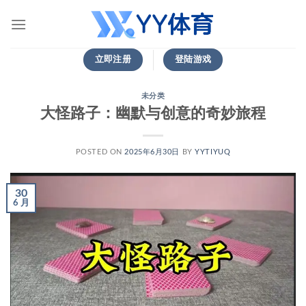
跳
到
内
容
立即注册
登陆游戏
未分类
大怪路子：幽默与创意的奇妙旅程
POSTED ON
2025年6月30日
BY
YYTIYUQ
30
6 月