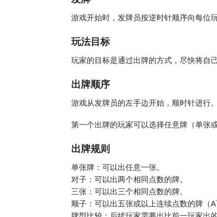
游戏开始时，发牌员按逆时针顺序向每位玩
玩法目标
玩家的目标是通过出牌的方式，尽快将自
出牌顺序
游戏从发牌员的左手边开始，顺时针进行
第一个出牌的玩家可以选择任意牌（单张
出牌规则
单张牌：可以出任意一张。
对子：可以出两个相同点数的牌。
三张：可以出三个相同点数的牌。
顺子：可以出五张或以上连续点数的牌（A
牌型比较：后续玩家需要出比前一玩家出