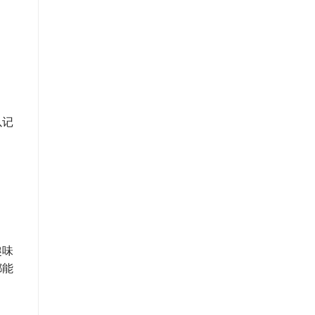
以记
趣味
都能