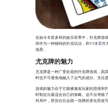
在如今丰富多样的娱乐世界中，扑克牌游
牌
作为一种独特的扑克玩法，和
YY体育
作
场景。
尤克牌的魅力
尤克牌是一种广受欢迎的扑克牌游戏，因
时也不可避免地融入了运气的成分。无论
游戏的魅力在于它能够激发玩家的思维和
时制定出最适合自己的策略。这不仅考验
对局中，胜负往往会因一张牌的变化而改