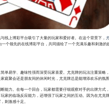
戏与线上博彩平台吸引了大量的玩家和爱好者。在这个背景下，
为一个领先的在线博彩平台，共同描绘了一个充满乐趣和刺激的
其简单易学、趣味性强而深受玩家喜爱。尤克牌的玩法注重策略
是家庭聚会还是朋友间的休闲时光，尤克牌总是能增添欢乐的氛
判断能力。在每一个回合，玩家都需要仔细观察对手的出牌方式
了玩家的临场反应能力，还增强了玩家之间的互动。因为在尤克
写，刺激感十足。